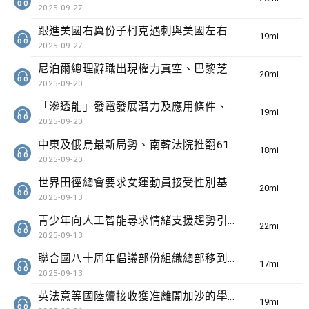
2025-09-27
跟進美國右翼份子柯克遇刺與美國左右翼之爭、埃塞俄比亞啟用「復興大壩」對非洲水資源的影響
19min(s)
2025-09-27
尼泊爾總理辭職出現權力真空、巴黎芝士博物館開幕引發美食旅遊熱潮
20min(s)
2025-09-20
「滲透能」發電發展潛力及應用條件、加州生物學家播放電影剪輯和真人聲音驅狼
19min(s)
2025-09-20
中東及俄烏最新局勢、南韓法院推翻61年前一名遭性侵婦女被控傷人罪成判罪
18min(s)
2025-09-20
世界田徑總會要求女運動員接受性別基因測試、健力士世界紀錄七十周年列70項有待挑戰項目
20min(s)
2025-09-13
青少年向人工智能尋求情緒支援趨勢引發國際關注、阿富汗六級地震逾千人遇難
22min(s)
2025-09-13
聯合國八十周年倡議部份組織總部移到非洲、研究發現澳洲醫療體系存在種族歧視
17min(s)
2025-09-13
英法意等國陸續接收獲准離開加沙的學生及病人、國際自然保育聯盟確認長頸鹿分四個品種有助制訂保育方案
19min(s)