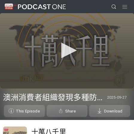
0
seconds
澳洲消費者組織發現多種防曬霜未達聲稱效果、三名奧地利修女IG上發佈居於荒廢修道院情況結果廣受歡迎
2025-09-27
of
20
minutes,
This Episode
Share
Download
20
seconds
十萬八千里