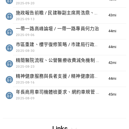
2025-09-20
施政報告前瞻 / 民建聯副主席周浩鼎、自由黨主席邵家輝、經民聯主席盧偉國
43min(s)
2025-09-13
一帶一路高峰論壇 / 一帶一路專員何力治
44min(s)
2025-09-06
市區重建、樓宇復修策略 / 市建局行政總監蔡宏興
44min(s)
2025-08-30
精簡醫院流程、公營醫療收費減免機制 / 醫院管理局行政總裁李夏茵醫生
42min(s)
2025-08-23
精神健康服務與長者支援 / 精神健康諮詢委員會主席林正財
44min(s)
2025-08-16
年長商用車司機體檢要求、網約車規管 / 運輸及物流局局長陳美寶
45min(s)
2025-08-09
Links