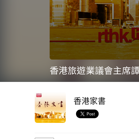
0
seconds
香港旅遊業議會主席
of
8
minutes,
28
seconds
Volume
90%
香港家書