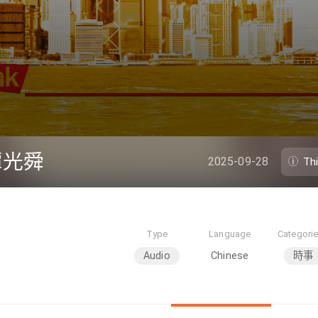
譚光舜
2025-09-28
Th
Type
Language
Categori
Audio
Chinese
時事