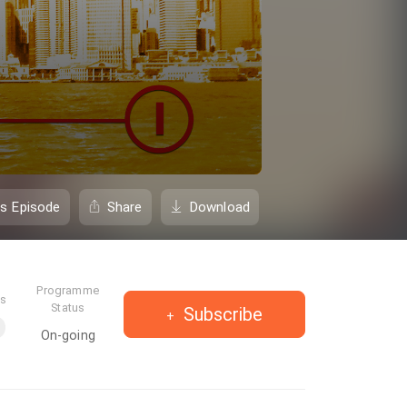
is Episode
Share
Download
Programme
es
Status
Subscribe
On-going