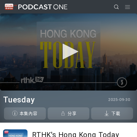
0
seconds
Tuesday
2025-09-30
of
39
minutes,
本集內容
分享
下載
17
seconds
RTHK's Hong Kong Today