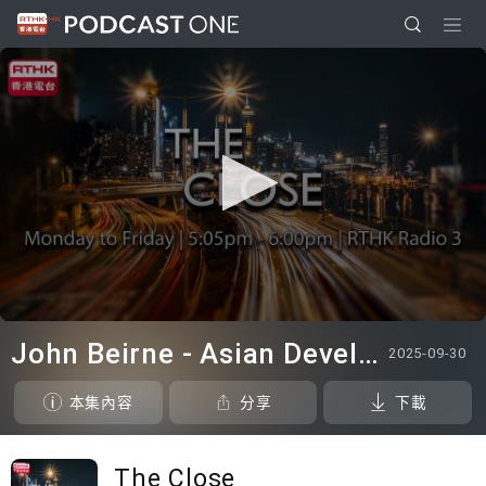
0
seconds
John Beirne - Asian Development Bank
2025-09-30
of
0
seconds
本集內容
分享
下載
The Close