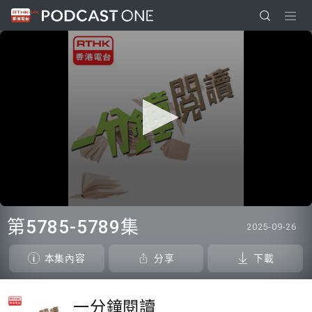
0
seconds
第5785-5789集
2025-09-26
of
11
minutes,
本集內容
分享
下載
20
seconds
一分鐘閱讀