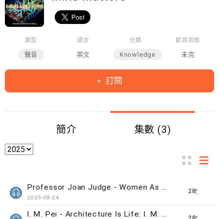
類型
語言
分類
節目狀態
聲音
英文
Knowledge
未完
訂閱
簡介
集數 (3)
Professor Joan Judge - Women As Vernacular Knowers In China’s Long Republic (1894-1954): What We Can
28分鐘
2025-08-24
I. M. Pei - Architecture Is Life: I. M. Pei
28分鐘