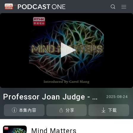
0
seconds
Professor Joan Judge - Women As Vernacular Knowers In China’s Long Republic (1894-1954): What We Can
2025-08-24
of
0
seconds
本集內容
分享
下載
Mind Matters