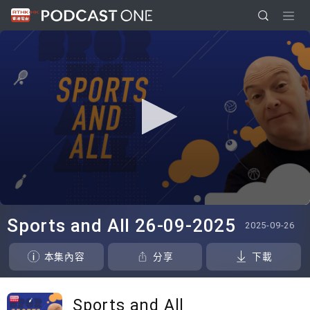
0
seconds
Sports and All 26-09-2025
2025-09-26
of
22
minutes,
本集內容
分享
下載
19
seconds
Sports and All