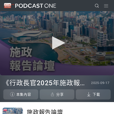
0
seconds
《行政長官2025年施政報告論壇》
2025-09-17
of
24
minutes,
本集內容
分享
下載
55
seconds
施政報告論壇