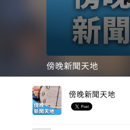
0
seconds
傍晚新聞天地
of
1
hour,
0
Volume
90%
傍晚新聞天地