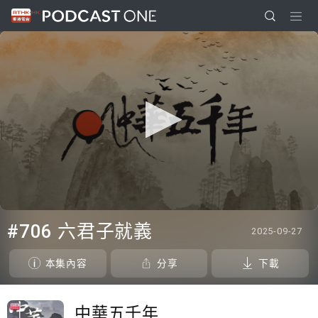
0
seconds
#706 六君子就義
2025-09-27
of
26
minutes,
本集內容
分享
下載
13
seconds
中華五千年