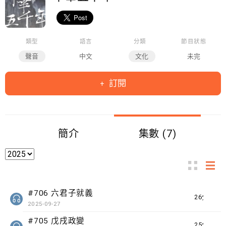
類型
語言
分類
節目狀態
聲音
中文
文化
未完
訂閱
簡介
集數 (7)
#706 六君子就義
26分鐘
2025-09-27
#705 戊戌政變
25分鐘