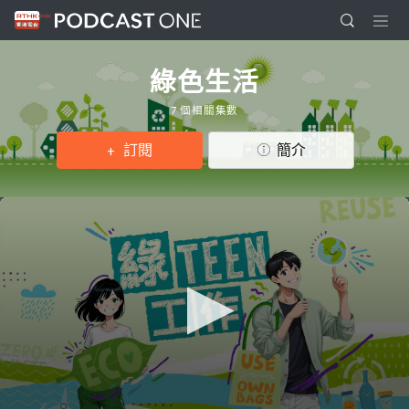
綠色生活
7 個相關集數
訂閱
簡介