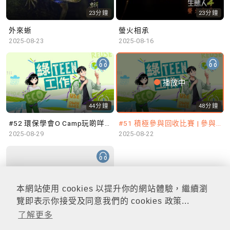
23分鐘
23分鐘
外來蜥
螢火相承
2025-08-23
2025-08-16
播放中
44分鐘
48分鐘
#52 環保學會O Camp玩啲咩？ | 參與學生: Sammi、Cardi、Charles (香港科技大學 環境管理及科技學生聯會)
#51 積極參與回收比賽 | 參與學生: 巫巫、Vincy、Thomas (樂善堂顧超文中學) (「SGREEN 校際回收比賽」最積極參與學校獎 中學組銀獎得主)
2025-08-29
2025-08-22
本網站使用 cookies 以提升你的網站體驗，繼續瀏
47分鐘
覽即表示你接受及同意我們的 cookies 政策...
了解更多
#50 全國生態日：零碳挑戰、中大生態月2025 | 參與學生: 橙汁、Cristy、Mannix、Ruby (中大賽馬會氣候變化博物館 博物館大使)
2025-08-15