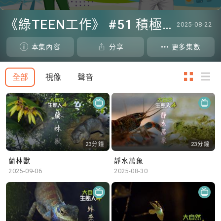
0
seconds
《綠TEEN工作》 #51 積極參與回收比賽 | 參與學生: 巫巫、Vincy、Thomas (樂善堂顧超文中學) (「SGREEN 校際回收比賽」最積極參與學校獎 中學組銀獎得主)
2025-08-22
of
48
minutes,
本集內容
分享
更多集數
5
seconds
全部
視像
聲音
23分鐘
23分鐘
蘭林獸
靜水萬象
2025-09-06
2025-08-30