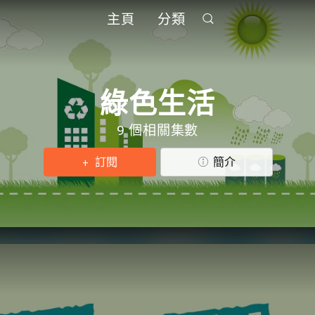
主頁
分類
綠色生活
9 個相關集數
訂閱
簡介