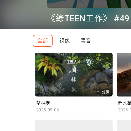
0
seconds
of
45
minutes,
4
seconds
Volume
全部
視像
聲音
90%
23分鐘
蘭林獸
靜水
2025-09-06
2025-