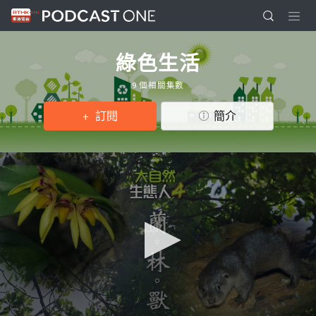
綠色生活
9 個相關集數
訂閱
簡介