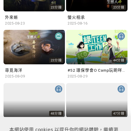
23分鐘
23分鐘
外來蜥
螢火相承
2025-08-23
2025-08-16
23分鐘
44分鐘
尋覓海洋
#52 環保學會O Camp玩啲咩？ | 參與學生: Sammi、Cardi、Charles (香港科技大學 環境管理及科技學生聯會)
2025-08-09
2025-08-29
48分鐘
47分鐘
#51 積極參與回收比賽 | 參與學生: 巫巫、Vincy、Thomas (樂善堂顧超文中學) (「SGREEN 校際回收比賽」最積極參與學校獎 中學組銀獎得主)
#50 全國生態日：零碳挑戰、中大生態月2025 | 參與學生: 橙汁、Cristy、Mannix、Ruby (中大賽馬會氣候變化博物館 博物館大使)
2025-08-22
2025-08-15
本網站使用 cookies 以提升你的網站體驗，繼續瀏