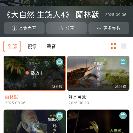
0
seconds
《大自然 生態人4》 蘭林獸
2025-09-06
of
0
seconds
本集內容
分享
更多集數
全部
視像
聲音
播放中
23分鐘
23分鐘
蘭林獸
靜水萬象
2025-09-06
2025-08-30