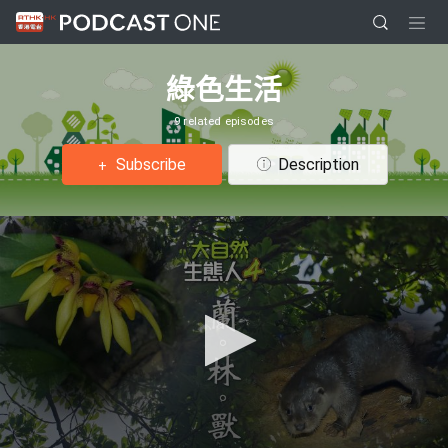
綠色生活
9 related episodes
Subscribe
Description