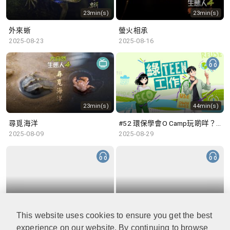
23min(s)
23min(s)
外來蜥
螢火相承
2025-08-23
2025-08-16
23min(s)
44min(s)
尋覓海洋
#52 環保學會O Camp玩啲咩？ | 參與學生: Sammi、Cardi、Charles (香港科技大學 環境管理及科技學生聯會)
2025-08-09
2025-08-29
48min(s)
47min(s)
This website uses cookies to ensure you get the best
#51 積極參與回收比賽 | 參與學生: 巫巫、Vincy、Thomas (樂善堂顧超文中學) (「SGREEN 校際回收比賽」最積極參與學校獎 中學組銀獎得主)
#50 全國生態日：零碳挑戰、中大生態月2025 | 參與學生: 橙汁、Cristy、Mannix、Ruby (中大賽馬會氣候變化博物館 博物館大使)
2025-08-22
2025-08-15
experience on our website. By continuing to browse