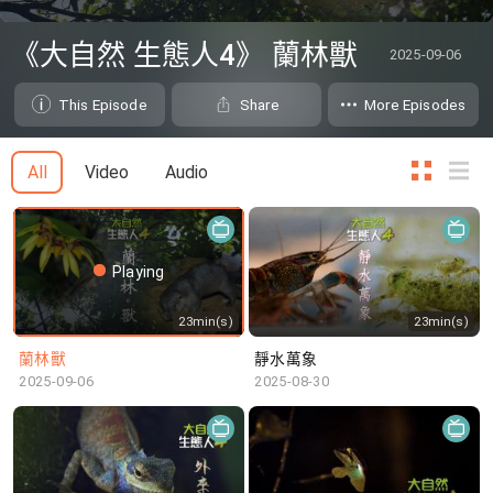
0
seconds
《大自然 生態人4》 蘭林獸
2025-09-06
of
0
seconds
This Episode
Share
More Episodes
All
Video
Audio
Playing
23min(s)
23min(s)
蘭林獸
靜水萬象
2025-09-06
2025-08-30