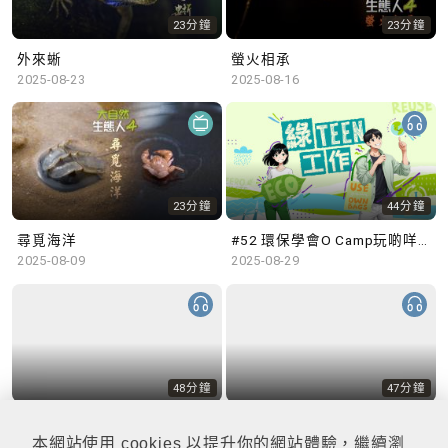
23分鐘
23分鐘
外來蜥
螢火相承
2025-08-23
2025-08-16
23分鐘
44分鐘
尋覓海洋
#52 環保學會O Camp玩啲咩？ | 參與學生: Sammi、Cardi、Charles (香港科技大學 環境管理及科技學生聯會)
2025-08-09
2025-08-29
48分鐘
47分鐘
#51 積極參與回收比賽 | 參與學生: 巫巫、Vincy、Thomas (樂善堂顧超文中學) (「SGREEN 校際回收比賽」最積極參與學校獎 中學組銀獎得主)
#50 全國生態日：零碳挑戰、中大生態月2025 | 參與學生: 橙汁、Cristy、Mannix、Ruby (中大賽馬會氣候變化博物館 博物館大使)
2025-08-22
2025-08-15
本網站使用 cookies 以提升你的網站體驗，繼續瀏