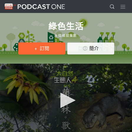
綠色生活
9 個相關集數
訂閱
簡介