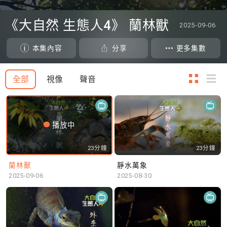
0
seconds
《大自然 生態人4》 蘭林獸
2025-09-06
of
0
seconds
本集內容
分享
更多集數
全部
視像
聲音
播放中
23分鐘
23分鐘
蘭林獸
靜水萬象
2025-09-06
2025-08-30