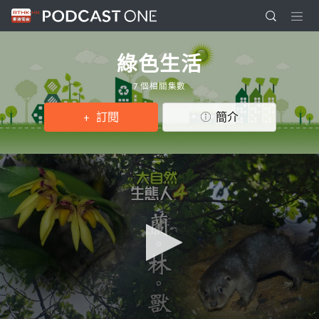
綠色生活
7 個相關集數
訂閱
簡介