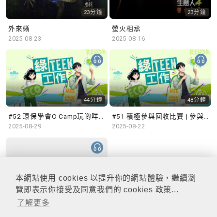
23分鐘
23分鐘
外來蜥
螢火相承
2025-08-23
2025-08-16
44分鐘
48分鐘
#52 環保學會O Camp玩啲咩？ | 參與學生: Sammi、Cardi、Charles (香港科技大學 環境管理及科技學生聯會)
#51 積極參與回收比賽 | 參與學生: 巫巫、Vincy、Thomas (樂善堂顧超文中學) (「SGREEN 校際回收比賽」最積極參與學校獎 中學組銀獎得主)
2025-08-29
2025-08-22
本網站使用 cookies 以提升你的網站體驗，繼續瀏
47分鐘
覽即表示你接受及同意我們的 cookies 政策...
了解更多
#50 全國生態日：零碳挑戰、中大生態月2025 | 參與學生: 橙汁、Cristy、Mannix、Ruby (中大賽馬會氣候變化博物館 博物館大使)
2025-08-15