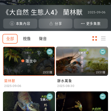
0
seconds
《大自然 生態人4》 蘭林獸
2025-09-06
of
0
seconds
本集內容
分享
更多集數
全部
視像
聲音
播放中
23分鐘
23分鐘
蘭林獸
靜水萬象
2025-09-06
2025-08-30