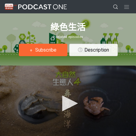
綠色生活
9 related episodes
Subscribe
Description