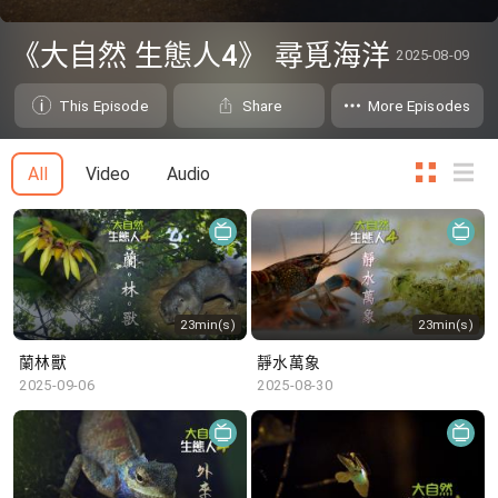
0
seconds
《大自然 生態人4》 尋覓海洋
2025-08-09
of
0
seconds
This Episode
Share
More Episodes
All
Video
Audio
23min(s)
23min(s)
蘭林獸
靜水萬象
2025-09-06
2025-08-30