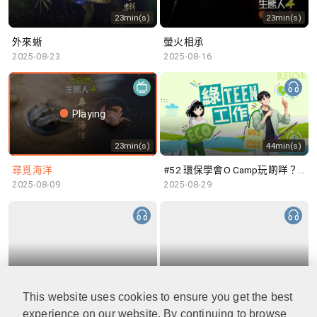
23min(s)
23min(s)
外來蜥
螢火相承
2025-08-23
2025-08-16
Playing
23min(s)
44min(s)
尋覓海洋
#52 環保學會O Camp玩啲咩？ | 參與學生: Sammi、Cardi、Charles (香港科技大學 環境管理及科技學生聯會)
2025-08-09
2025-08-29
48min(s)
47min(s)
This website uses cookies to ensure you get the best
#51 積極參與回收比賽 | 參與學生: 巫巫、Vincy、Thomas (樂善堂顧超文中學) (「SGREEN 校際回收比賽」最積極參與學校獎 中學組銀獎得主)
#50 全國生態日：零碳挑戰、中大生態月2025 | 參與學生: 橙汁、Cristy、Mannix、Ruby (中大賽馬會氣候變化博物館 博物館大使)
2025-08-22
2025-08-15
experience on our website. By continuing to browse