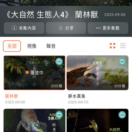
0
seconds
《大自然 生態人4》 蘭林獸
2025-09-06
of
0
seconds
本集內容
分享
更多集數
全部
視像
聲音
播放中
23分鐘
23分鐘
蘭林獸
靜水萬象
2025-09-06
2025-08-30