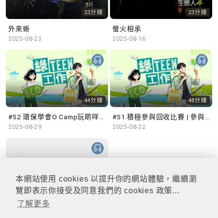
23分鐘
23分鐘
外來蜥
螢火相承
2025-08-23
2025-08-16
44分鐘
48分鐘
#52 環保學會O Camp玩啲咩？ | 參與學生: Sammi、Cardi、Charles (香港科技大學 環境管理及科技學生聯會)
#51 積極參與回收比賽 | 參與學生: 巫巫、Vincy、Thomas (樂善堂顧超文中學) (「SGREEN 校際回收比賽」最積極參與學校獎 中學組銀獎得主)
2025-08-29
2025-08-22
本網站使用 cookies 以提升你的網站體驗，繼續瀏
47分鐘
覽即表示你接受及同意我們的 cookies 政策...
了解更多
#50 全國生態日：零碳挑戰、中大生態月2025 | 參與學生: 橙汁、Cristy、Mannix、Ruby (中大賽馬會氣候變化博物館 博物館大使)
2025-08-15