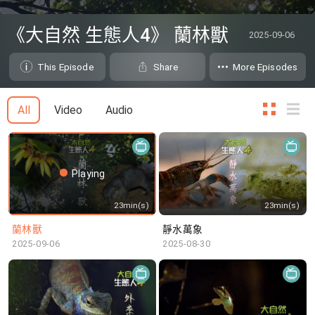
0
seconds
《大自然 生態人4》 蘭林獸
2025-09-06
of
0
seconds
This Episode
Share
More Episodes
All
Video
Audio
Playing
23min(s)
23min(s)
蘭林獸
靜水萬象
2025-09-06
2025-08-30