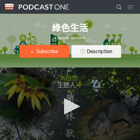
綠色生活
9 related episodes
Subscribe
Description