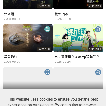
23min(s)
23min(s)
外來蜥
螢火相承
2025-08-23
2025-08-16
23min(s)
44min(s)
尋覓海洋
#52 環保學會O Camp玩啲咩？ | 參與學生: Sammi、Cardi、Charles (香港科技大學 環境管理及科技學生聯會)
2025-08-09
2025-08-29
48min(s)
47min(s)
This website uses cookies to ensure you get the best
#51 積極參與回收比賽 | 參與學生: 巫巫、Vincy、Thomas (樂善堂顧超文中學) (「SGREEN 校際回收比賽」最積極參與學校獎 中學組銀獎得主)
#50 全國生態日：零碳挑戰、中大生態月2025 | 參與學生: 橙汁、Cristy、Mannix、Ruby (中大賽馬會氣候變化博物館 博物館大使)
2025-08-22
2025-08-15
experience on our website. By continuing to browse