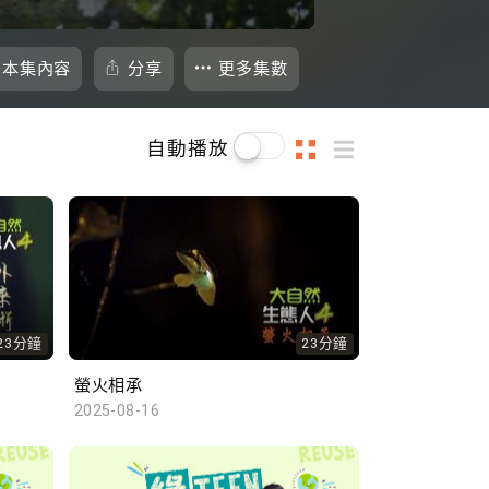
本集內容
分享
更多集數
自動播放
23分鐘
23分鐘
螢火相承
2025-08-16