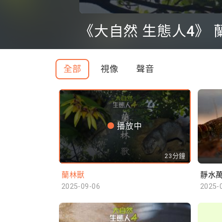
0
seconds
《大自然 生態人4》 
of
0
seconds
Volume
90%
全部
視像
聲音
播放中
23分鐘
蘭林獸
靜水
2025-09-06
2025-