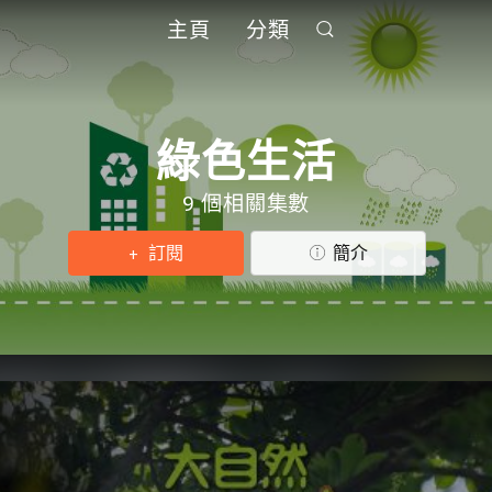
主頁
分類
綠色生活
9 個相關集數
訂閱
簡介