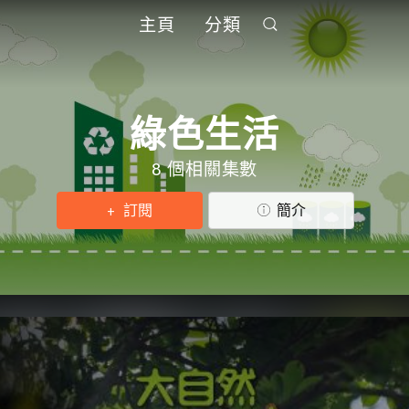
主頁
分類
綠色生活
8 個相關集數
訂閱
簡介