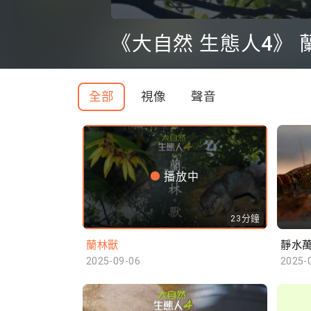
0
seconds
《大自然 生態人4》 
of
0
seconds
Volume
90%
全部
視像
聲音
播放中
23分鐘
蘭林獸
靜水
2025-09-06
2025-