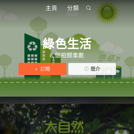
主頁
分類
綠色生活
8 個相關集數
訂閱
簡介