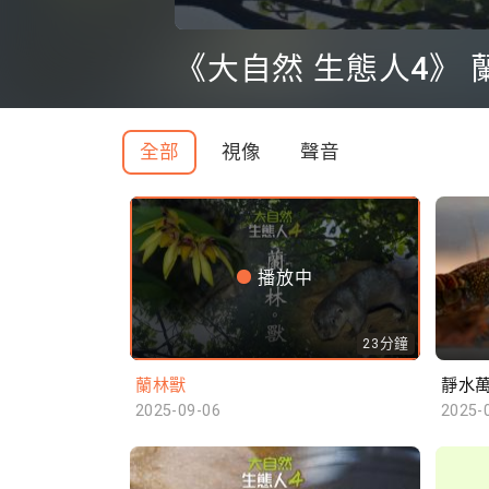
0
seconds
《大自然 生態人4》 
of
0
seconds
Volume
90%
全部
視像
聲音
播放中
23分鐘
蘭林獸
靜水
2025-09-06
2025-