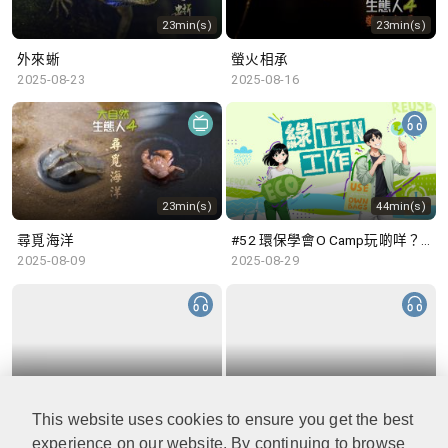
23min(s)
23min(s)
外來蜥
螢火相承
2025-08-23
2025-08-16
23min(s)
44min(s)
尋覓海洋
#52 環保學會O Camp玩啲咩？ | 參與學生: Sammi、Cardi、Charles (香港科技大學 環境管理及科技學生聯會)
2025-08-09
2025-08-29
48min(s)
47min(s)
This website uses cookies to ensure you get the best
#51 積極參與回收比賽 | 參與學生: 巫巫、Vincy、Thomas (樂善堂顧超文中學) (「SGREEN 校際回收比賽」最積極參與學校獎 中學組銀獎得主)
#50 全國生態日：零碳挑戰、中大生態月2025 | 參與學生: 橙汁、Cristy、Mannix、Ruby (中大賽馬會氣候變化博物館 博物館大使)
2025-08-22
2025-08-15
experience on our website. By continuing to browse