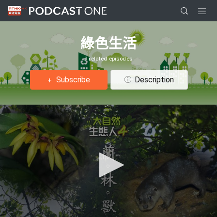
綠色生活
9 related episodes
Subscribe
Description