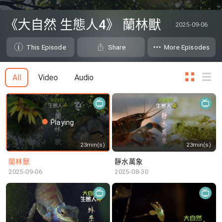
0
seconds
《大自然 生態人4》 蘭林獸
2025-09-06
of
0
seconds
This Episode
Share
More Episodes
All
Video
Audio
Playing
23min(s)
23min(s)
蘭林獸
靜水萬象
2025-09-06
2025-08-30