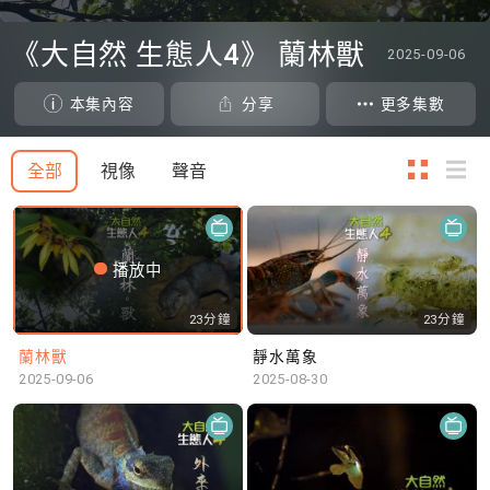
0
seconds
《大自然 生態人4》 蘭林獸
2025-09-06
of
0
seconds
本集內容
分享
更多集數
全部
視像
聲音
播放中
23分鐘
23分鐘
蘭林獸
靜水萬象
2025-09-06
2025-08-30