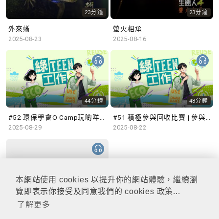
23分鐘
23分鐘
外來蜥
螢火相承
2025-08-23
2025-08-16
44分鐘
48分鐘
#52 環保學會O Camp玩啲咩？ | 參與學生: Sammi、Cardi、Charles (香港科技大學 環境管理及科技學生聯會)
#51 積極參與回收比賽 | 參與學生: 巫巫、Vincy、Thomas (樂善堂顧超文中學) (「SGREEN 校際回收比賽」最積極參與學校獎 中學組銀獎得主)
2025-08-29
2025-08-22
本網站使用 cookies 以提升你的網站體驗，繼續瀏
47分鐘
覽即表示你接受及同意我們的 cookies 政策...
了解更多
#50 全國生態日：零碳挑戰、中大生態月2025 | 參與學生: 橙汁、Cristy、Mannix、Ruby (中大賽馬會氣候變化博物館 博物館大使)
2025-08-15