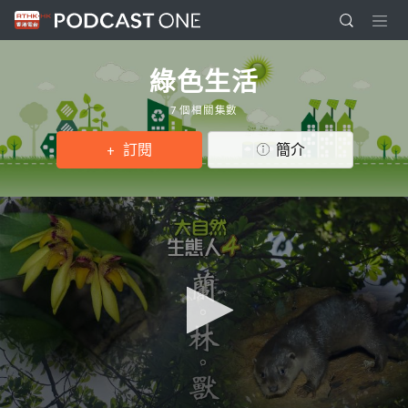
綠色生活
7 個相關集數
訂閱
簡介