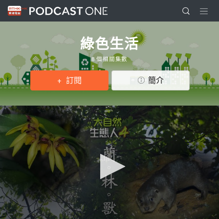
綠色生活
8 個相關集數
訂閱
簡介