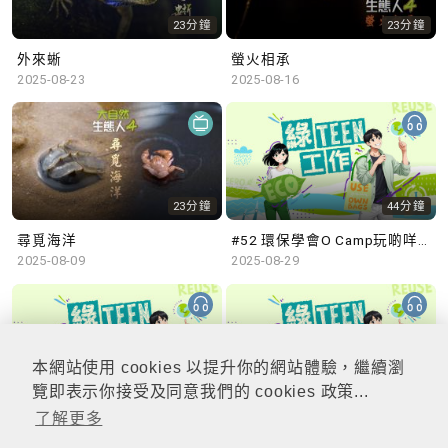
23分鐘
23分鐘
外來蜥
螢火相承
2025-08-23
2025-08-16
23分鐘
44分鐘
尋覓海洋
#52 環保學會O Camp玩啲咩？ | 參與學生: Sammi、Cardi、Charles (香港科技大學 環境管理及科技學生聯會)
2025-08-09
2025-08-29
本網站使用 cookies 以提升你的網站體驗，繼續瀏
48分鐘
47分鐘
覽即表示你接受及同意我們的 cookies 政策...
了解更多
#51 積極參與回收比賽 | 參與學生: 巫巫、Vincy、Thomas (樂善堂顧超文中學) (「SGREEN 校際回收比賽」最積極參與學校獎 中學組銀獎得主)
#50 全國生態日：零碳挑戰、中大生態月2025 | 參與學生: 橙汁、Cristy、Mannix、Ruby (中大賽馬會氣候變化博物館 博物館大使)
2025-08-22
2025-08-15