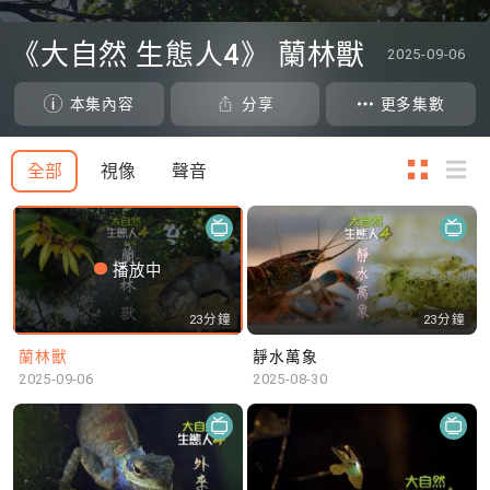
0
seconds
《大自然 生態人4》 蘭林獸
2025-09-06
of
0
seconds
本集內容
分享
更多集數
全部
視像
聲音
播放中
23分鐘
23分鐘
蘭林獸
靜水萬象
2025-09-06
2025-08-30