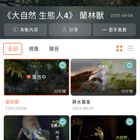
0
seconds
《大自然 生態人4》 蘭林獸
2025-09-06
of
0
seconds
本集內容
分享
更多集數
全部
視像
聲音
播放中
23分鐘
23分鐘
蘭林獸
靜水萬象
2025-09-06
2025-08-30