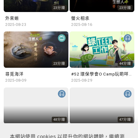
23分鐘
23分鐘
外來蜥
螢火相承
2025-08-23
2025-08-16
23分鐘
44分鐘
尋覓海洋
#52 環保學會O Camp玩啲咩？ | 參與學生: Sammi、Cardi、Charles (香港科技大學 環境管理及科技學生聯會)
2025-08-09
2025-08-29
48分鐘
47分鐘
#51 積極參與回收比賽 | 參與學生: 巫巫、Vincy、Thomas (樂善堂顧超文中學) (「SGREEN 校際回收比賽」最積極參與學校獎 中學組銀獎得主)
#50 全國生態日：零碳挑戰、中大生態月2025 | 參與學生: 橙汁、Cristy、Mannix、Ruby (中大賽馬會氣候變化博物館 博物館大使)
2025-08-22
2025-08-15
本網站使用 cookies 以提升你的網站體驗，繼續瀏