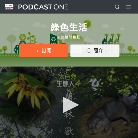
綠色生活
9 個相關集數
訂閱
簡介