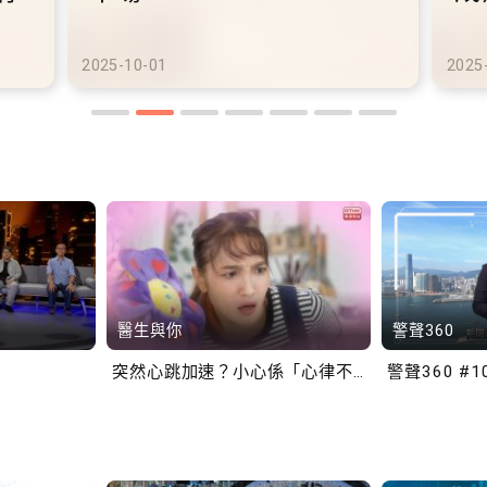
港鐵商場約增設300個電動
港
車充電站
車
2025-10-02
2025
醫生與你
警聲360
突然心跳加速？小心係「心律不正」～
警聲360 #1