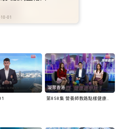
鐵商場約增設300個電動
充電站
-10-02
凝聚香港
Bob
01
第858集 營養師教路點樣健康過中秋！
第一