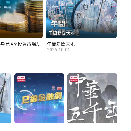
午間新聞天地
財
滙豐范卓雲展望第4季投資市場/陳俊文：美國政府停擺料成為美股調整藉口
午間新聞天地
10
2025-10-01
2025