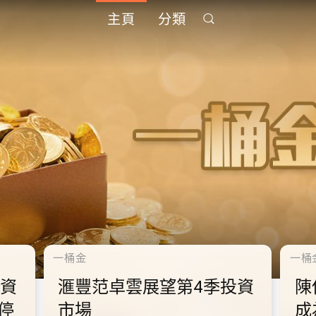
主頁
分類
千禧年代
千禧
中
10.2.2 2028年底前當局提
1
到
供額外3000支高速充電樁
供