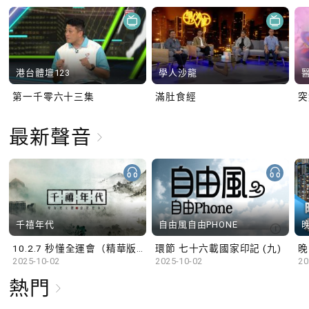
港台體壇123
學人沙龍
第一千零六十三集
滿肚食經
最新聲音
千禧年代
自由風自由PHONE
10.2.7 秒懂全運會（精華版）
環節 七十六載國家印記 (九)
晚
2025-10-02
2025-10-02
20
熱門