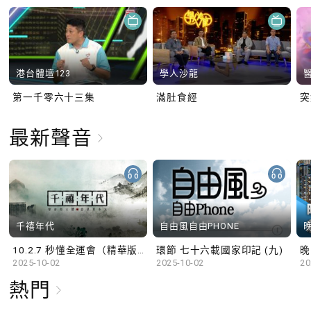
港台體壇123
學人沙龍
第一千零六十三集
滿肚食經
最新聲音
千禧年代
自由風自由PHONE
10.2.7 秒懂全運會（精華版）
環節 七十六載國家印記 (九)
晚
2025-10-02
2025-10-02
20
熱門