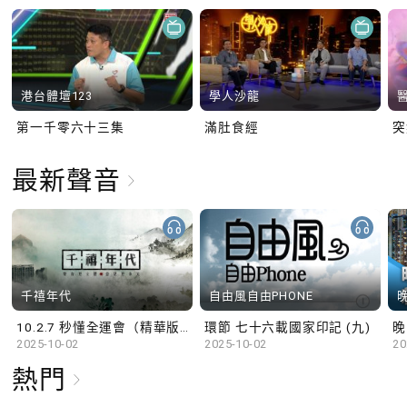
港台體壇123
學人沙龍
第一千零六十三集
滿肚食經
最新聲音
千禧年代
自由風自由PHONE
10.2.7 秒懂全運會（精華版）
環節 七十六載國家印記 (九)
晚
2025-10-02
2025-10-02
20
熱門