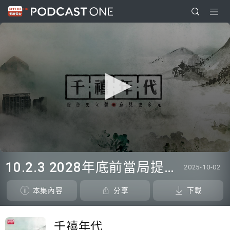
0
seconds
10.2.3 2028年底前當局提供額外3000支高速充電樁 港鐵商場約增設300個電動車充電站
2025-10-02
of
0
seconds
本集內容
分享
下載
千禧年代