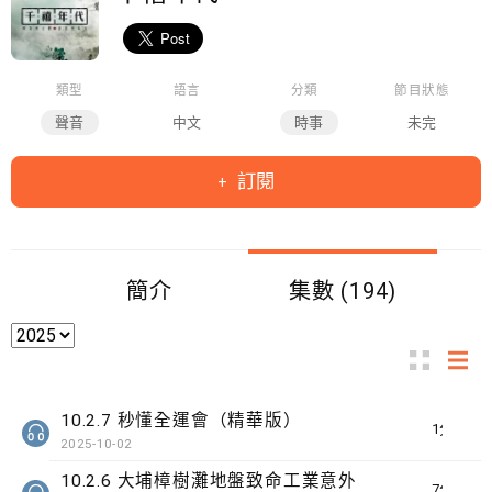
類型
語言
分類
節目狀態
聲音
中文
時事
未完
訂閱
簡介
集數 (194)
10.2.7 秒懂全運會（精華版）
1分鐘
2025-10-02
10.2.6 大埔樟樹灘地盤致命工業意外
7分鐘