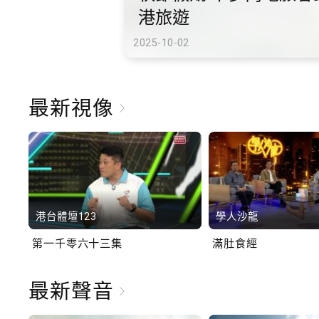
港旅遊
2025-10-02
最新視像
港台體壇123
學人沙龍
第一千零六十三集
滿肚食經
最新聲音