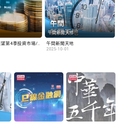
午間新聞天地
財
滙豐范卓雲展望第4季投資市場/陳俊文：美國政府停擺料成為美股調整藉口
午間新聞天地
10
2025-10-01
2025