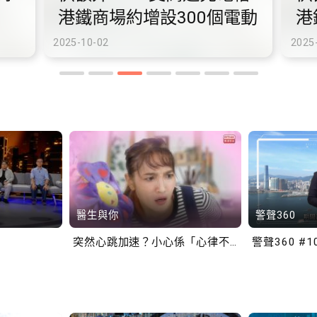
港鐵商場約增設300個電動
港
車充電站
車
2025-10-02
2025
醫生與你
警聲360
突然心跳加速？小心係「心律不正」～
警聲360 #1