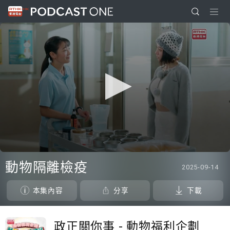
0
seconds
動物隔離檢疫
2025-09-14
of
0
seconds
本集內容
分享
下載
政正關你事 - 動物福利企劃