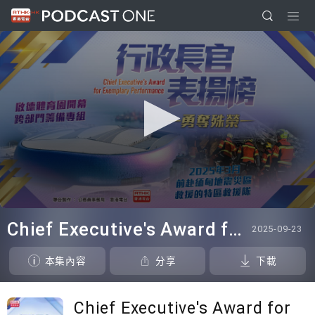
0
seconds
Chief Executive's Award for Exemplary Performance 2025
2025-09-23
of
23
minutes,
本集內容
分享
下載
37
seconds
Chief Executive's Award for