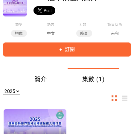
類型
語言
分類
節目狀態
視像
中文
時事
未完
訂閱
簡介
集數 (1)