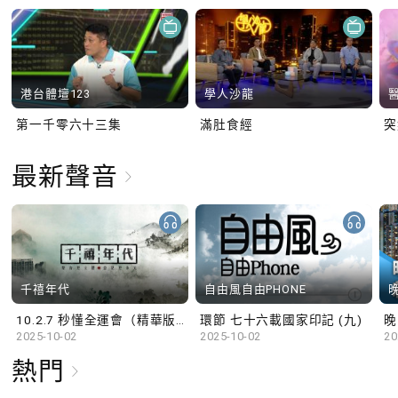
港台體壇123
學人沙龍
第一千零六十三集
滿肚食經
最新聲音
千禧年代
自由風自由PHONE
10.2.7 秒懂全運會（精華版）
環節 七十六載國家印記 (九)
晚
2025-10-02
2025-10-02
20
熱門