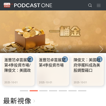
展望
滙豐范卓雲展望
陳俊文：美國政
10.2.1 內
市場/
第4季投資市場
府停擺料成為美
假期連中秋
國政
股調整藉口
期 不少內
為美
到港旅遊
2025-10-01
2025-10-01
2025-10-02
最新視像