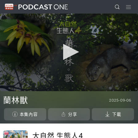
0
seconds
蘭林獸
2025-09-06
of
0
seconds
本集內容
分享
下載
大自然 生態人4