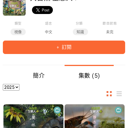
類型
語言
分類
節目狀態
視像
中文
知識
未完
訂閱
簡介
集數 (5)