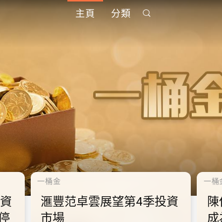
主頁
分類
千禧年代
千禧
中
10.2.2 2028年底前當局提
1
到
供額外3000支高速充電樁
供