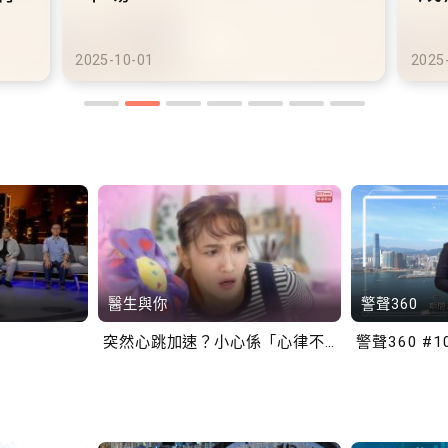
港鐵商場約增設300個電動
港
車充電站
車
2025-10-02
2025
醫生與你
警聲360
突然心跳加速？小心係「心律不正」～
警聲360 #1