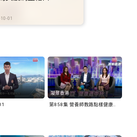
鐵商場約增設300個電動
充電站
-10-02
凝聚香港
Bob
01
第858集 營養師教路點樣健康過中秋！
第一