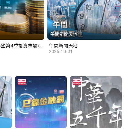
午間新聞天地
財
滙豐范卓雲展望第4季投資市場/陳俊文：美國政府停擺料成為美股調整藉口
午間新聞天地
10
2025-10-01
2025