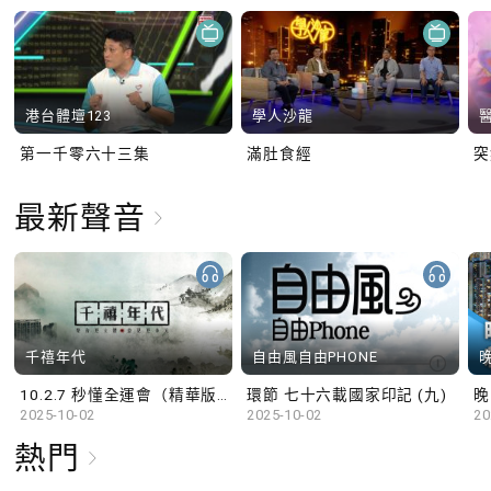
港台體壇123
學人沙龍
第一千零六十三集
滿肚食經
最新聲音
千禧年代
自由風自由PHONE
10.2.7 秒懂全運會（精華版）
環節 七十六載國家印記 (九)
晚
2025-10-02
2025-10-02
20
熱門