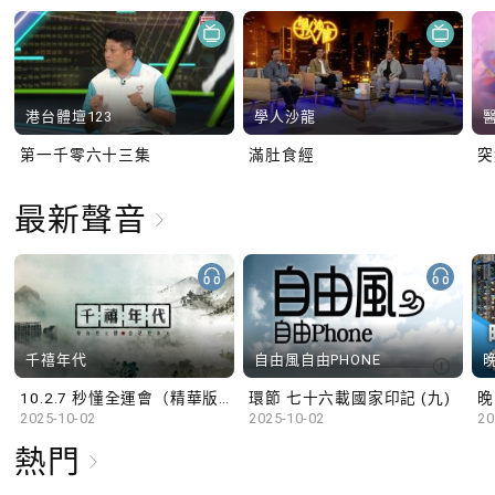
港台體壇123
學人沙龍
第一千零六十三集
滿肚食經
最新聲音
千禧年代
自由風自由PHONE
10.2.7 秒懂全運會（精華版）
環節 七十六載國家印記 (九)
晚
2025-10-02
2025-10-02
20
熱門