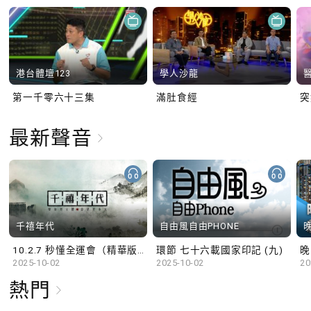
港台體壇123
學人沙龍
第一千零六十三集
滿肚食經
最新聲音
千禧年代
自由風自由PHONE
10.2.7 秒懂全運會（精華版）
環節 七十六載國家印記 (九)
晚
2025-10-02
2025-10-02
20
熱門