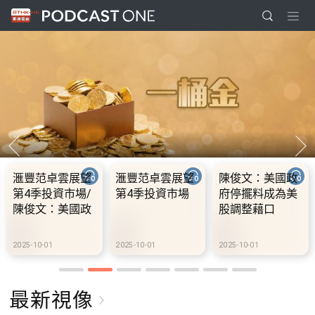
卓雲展望
滙豐范卓雲展望
陳俊文：美國政
10.2.
投資市場/
第4季投資市場
府停擺料成為美
假期連
：美國政
股調整藉口
期 不
料成為美
到港旅
藉口
01
2025-10-01
2025-10-01
2025-10-
最新視像