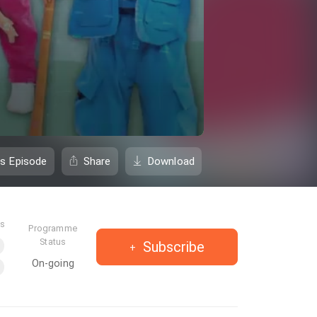
is Episode
Share
Download
es
Programme
Status
Subscribe
On-going