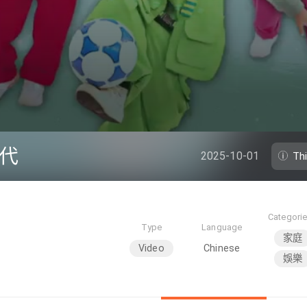
時代
2025-10-01
Th
Categori
Type
Language
家庭
Video
Chinese
娛樂