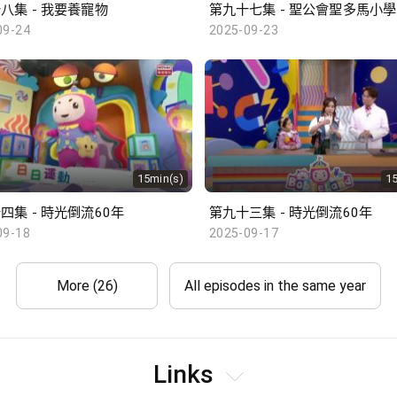
八集 - 我要養寵物
第九十七集 - 聖公會聖多馬小學
09-24
2025-09-23
15min(s)
1
四集 - 時光倒流60年
第九十三集 - 時光倒流60年
09-18
2025-09-17
More (26)
All episodes in the same year
Links