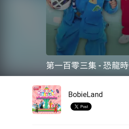
0
seconds
第一百零三集 - 恐龍
of
15
minutes,
6
seconds
Volume
90%
BobieLand