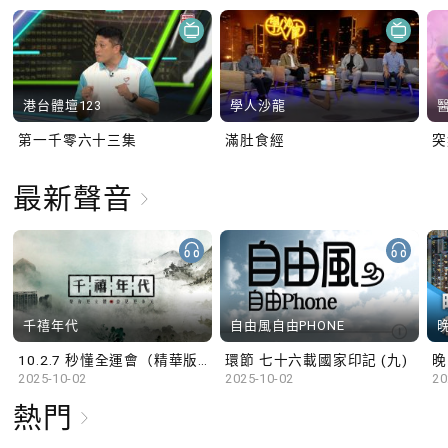
港台體壇123
學人沙龍
第一千零六十三集
滿肚食經
最新聲音
千禧年代
自由風自由PHONE
10.2.7 秒懂全運會（精華版）
環節 七十六載國家印記 (九)
晚
2025-10-02
2025-10-02
20
熱門