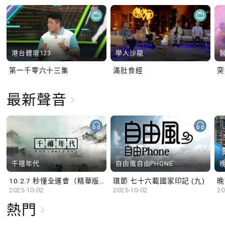
港台體壇123
學人沙龍
第一千零六十三集
滿肚食經
最新聲音
千禧年代
自由風自由PHONE
10.2.7 秒懂全運會（精華版）
環節 七十六載國家印記 (九)
晚
2025-10-02
2025-10-02
20
熱門