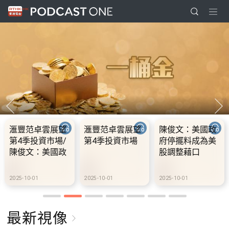
陳俊文：美國政
10.2.1 內地國慶
10.2.2 2028年底
府停擺料成為美
假期連中秋節假
前當局提供額外
股調整藉口
期 不少內地旅客
3000支高速充電
到港旅遊
樁 港鐵商場約增
設300個電動車
2025-10-01
2025-10-02
2025-10-02
充電站
最新視像