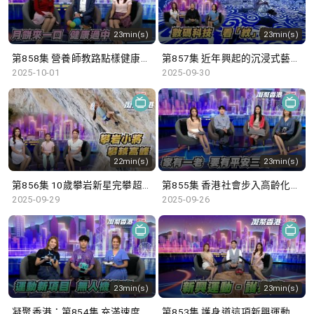
23min(s)
23min(s)
第858集 營養師教路點樣健康過中秋！
第857集 近年興起的沉浸式藝術展覽，如何令市民更深入了解文化藝術？
2025-10-01
2025-09-30
22min(s)
23min(s)
第856集 10歲攀岩新星完攀超高難度路線
第855集 香港社會步入高齡化，設立平安三寶中央儲存庫是否必要？
2025-09-29
2025-09-26
23min(s)
23min(s)
凝聚香港：第854集 充滿速度感的無人機競速賽，挑戰運動員的操控能力。
第853集 護身道這項新興運動，使用軟海綿武器學習武士道和武德，齊來了解更多！