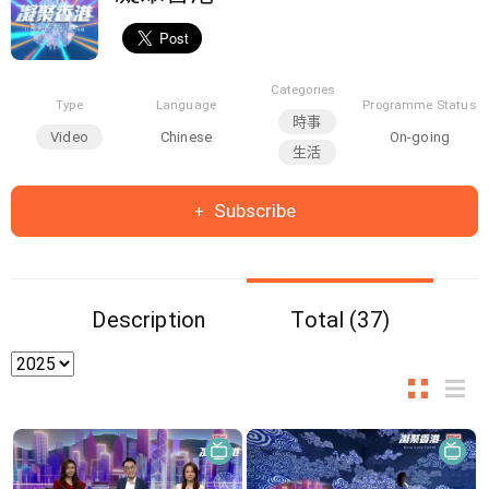
Categories
Type
Language
Programme Status
時事
Video
Chinese
On-going
生活
Subscribe
Description
Total (37)