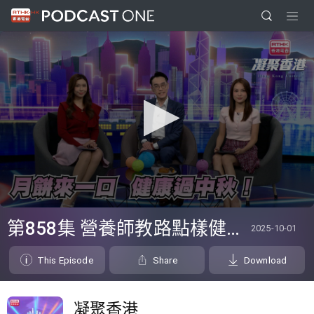
0
seconds
第858集 營養師教路點樣健康過中秋！
2025-10-01
of
0
seconds
This Episode
Share
Download
凝聚香港