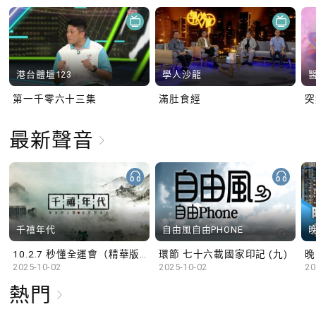
港台體壇123
學人沙龍
第一千零六十三集
滿肚食經
最新聲音
千禧年代
自由風自由PHONE
10.2.7 秒懂全運會（精華版）
環節 七十六載國家印記 (九)
晚
2025-10-02
2025-10-02
20
熱門