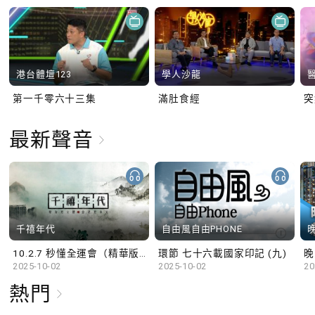
港台體壇123
學人沙龍
第一千零六十三集
滿肚食經
最新聲音
千禧年代
自由風自由PHONE
10.2.7 秒懂全運會（精華版）
環節 七十六載國家印記 (九)
晚
2025-10-02
2025-10-02
20
熱門