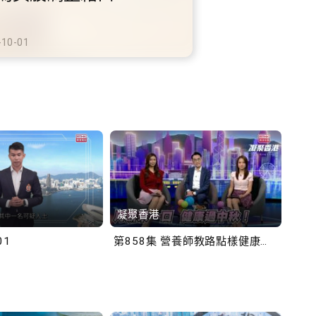
鐵商場約增設300個電動
充電站
-10-02
凝聚香港
Bob
01
第858集 營養師教路點樣健康過中秋！
第一