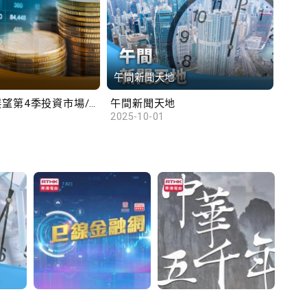
午間新聞天地
財
滙豐范卓雲展望第4季投資市場/陳俊文：美國政府停擺料成為美股調整藉口
午間新聞天地
10
2025-10-01
2025