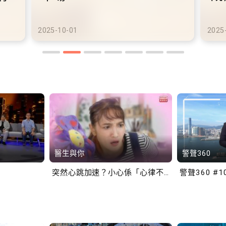
港鐵商場約增設300個電動
港
車充電站
車
2025-10-02
2025
醫生與你
警聲360
突然心跳加速？小心係「心律不正」～
警聲360 #1