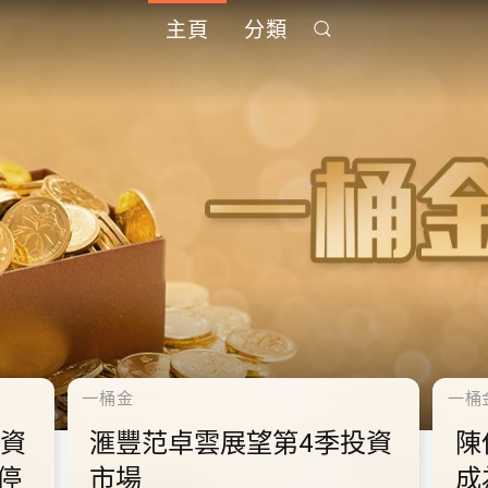
主頁
分類
千禧年代
千禧
中
10.2.2 2028年底前當局提
1
到
供額外3000支高速充電樁
供