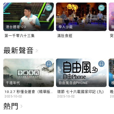
港台體壇123
學人沙龍
第一千零六十三集
滿肚食經
最新聲音
千禧年代
自由風自由PHONE
10.2.7 秒懂全運會（精華版）
環節 七十六載國家印記 (九)
晚
2025-10-02
2025-10-02
20
熱門